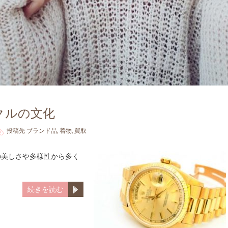
クルの文化
投稿先
ブランド品
,
着物
,
買取
の美しさや多様性から多く
続きを読む