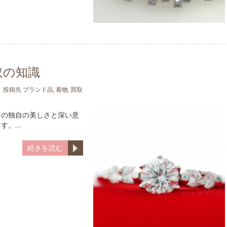
取の知識
投稿先
ブランド品
,
着物
,
買取
その独自の美しさと深い意
す。…
続きを読む