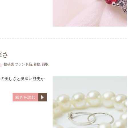
深さ
投稿先
ブランド品
,
着物
,
買取
その美しさと奥深い歴史か
続きを読む