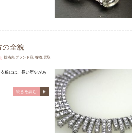
方の全貌
投稿先
ブランド品
,
着物
,
買取
る衣服には、長い歴史があ
続きを読む