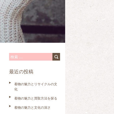
検
索
最近の投稿
:
着物の魅力とリサイクルの文
化
着物の魅力と買取方法を探る
着物の魅力と文化の深さ