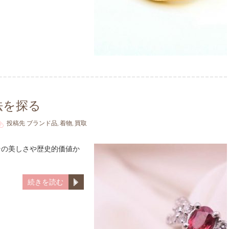
法を探る
投稿先
ブランド品
,
着物
,
買取
その美しさや歴史的価値か
続きを読む